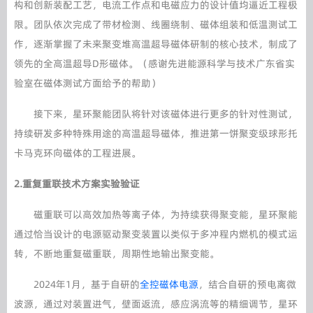
构和创新装配工艺，电流工作点和电磁应力的设计值均逼近工程极
限。团队依次完成了带材检测、线圈绕制、磁体组装和低温测试工
作，逐渐掌握了未来聚变堆高温超导磁体研制的核心技术，制成了
领先的全高温超导D形磁体。（感谢先进能源科学与技术广东省实
验室在磁体测试方面给予的帮助）
接下来，星环聚能团队将针对该磁体进行更多的针对性测试，
持续研发多种特殊用途的高温超导磁体，推进第一饼聚变级球形托
卡马克环向磁体的工程进展。
2.重复重联技术方案实验验证
磁重联可以高效加热等离子体，为持续获得聚变能，星环聚能
通过恰当设计的电源驱动聚变装置以类似于多冲程内燃机的模式运
转，不断地重复磁重联，周期性地输出聚变能。
2024年1月，基于自研的
全控磁体电源
，结合自研的预电离微
波源，通过对装置进气，壁面返流，感应涡流等的精细调节，星环