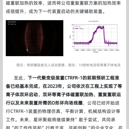
磁重联加热的效率，进而将公司重复重联方案的加热效率
成倍提升，成为下一代装置启动的关键辅助装置。
图左：局部螺旋度注入启动图像，图右：10倍枪电流和等离子体电流
至此，
下一代聚变级装置CTRFR-1的前期预研工程准
备已经基本完成，在2023年，公司依次在工程上实现了等
离子体双环启动、双环等离子体磁重联加热、重复重联运
行以及未来装置所需的D形环向场线圈
，公司已经开始进
行CTRFR-1装置的物理仿真，平衡计算，机械结构设计等
工作。未来，星环聚能将继续秉持”敢于尝试，共同承
担“的工作作风和”行胜于言，开拓创新“的企业文化，在